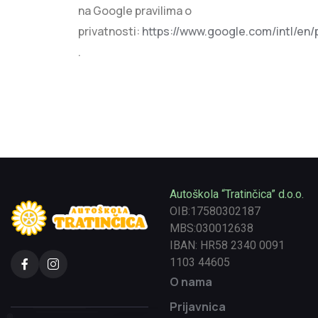
na Google pravilima o
privatnosti:
https://www.google.com/intl/en/p
.
Autoškola “Tratinčica” d.o.o.
OIB:17580302187
MBS:030012638
IBAN: HR58 2340 0091
1103 44605
O nama
Prijavnica