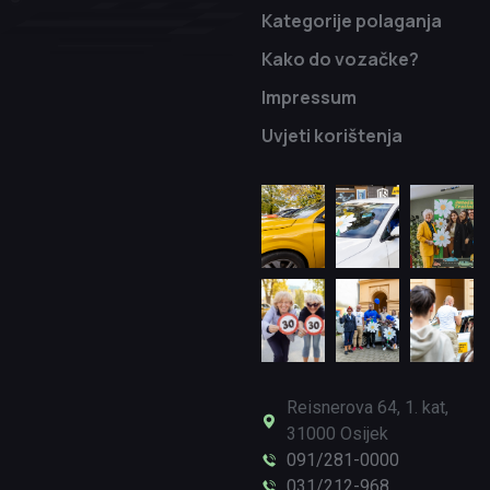
Kategorije polaganja
Kako do vozačke?
Impressum
Uvjeti korištenja
Reisnerova 64, 1. kat,
31000 Osijek
091/281-0000
031/212-968