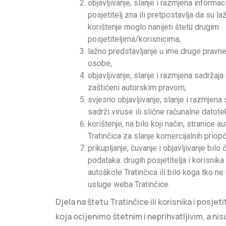
objavljivanje, slanje i razmjena informac
posjetitelj zna ili pretpostavlja da su laž
korištenje moglo nanijeti štetu drugim
posjetiteljima/korisnicima,
lažno predstavljanje u ime druge pravne 
osobe,
objavljivanje, slanje i razmjena sadržaja 
zaštićeni autorskim pravom,
svjesno objavljivanje, slanje i razmjena 
sadrži viruse ili slične računalne datote
korištenje, na bilo koji način, stranice a
Tratinčica za slanje komercijalnih priop
prikupljanje, čuvanje i objavljivanje bilo 
podataka: drugih posjetitelja i korisnika
autoškole Tratinčica ili bilo koga tko ne 
usluge weba Tratinčice.
Djela na štetu Tratinčice ili korisnika i posjet
koja ocijenimo štetnim i neprihvatljivim, a ni