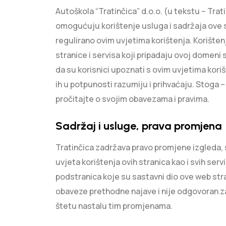
Autoškola “Tratinčica” d.o.o. (u tekstu – Trat
omogućuju korištenje usluga i sadržaja ove 
regulirano ovim uvjetima korištenja. Korište
stranice i servisa koji pripadaju ovoj domeni
da su korisnici upoznati s ovim uvjetima koriš
ih u potpunosti razumiju i prihvaćaju. Stoga –
pročitajte o svojim obavezama i pravima.
Sadržaj i usluge, prava promjena
Tratinčica zadržava pravo promjene izgleda, 
uvjeta korištenja ovih stranica kao i svih servi
podstranica koje su sastavni dio ove web str
obaveze prethodne najave i nije odgovoran za
štetu nastalu tim promjenama.