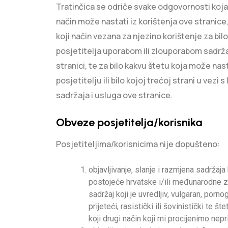
Tratinčica se odriče svake odgovornosti koja 
način može nastati iz korištenja ove stranice, i
koji način vezana za njezino korištenje za bil
posjetitelja uporabom ili zlouporabom sadrž
stranici, te za bilo kakvu štetu koja može nas
posjetitelju ili bilo kojoj trećoj strani u vezi 
sadržaja i usluga ove stranice.
Obveze posjetitelja/korisnika
Posjetiteljima/korisnicima nije dopušteno:
objavljivanje, slanje i razmjena sadržaja 
postojeće hrvatske i/ili međunarodne 
sadržaj koji je uvredljiv, vulgaran, porno
prijeteći, rasistički ili šovinistički te št
koji drugi način koji mi procijenimo nep